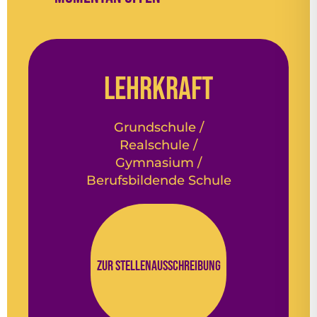
Lehrkraft
Grundschule /
Realschule /
Gymnasium /
Berufsbildende Schule
Zur Stellenausschreibung