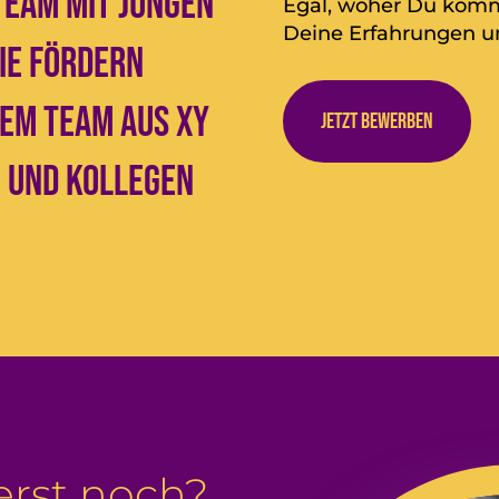
 Team mit jungen
Egal, woher Du komms
Deine Erfahrungen un
ie fördern
rem Team aus xy
Jetzt bewerben
 und Kollegen
erst noch?