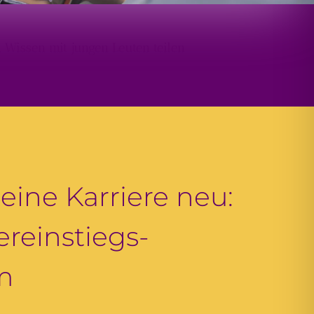
 Wissen mit jungen Leuten teilen
eine Karriere neu:
reinstiegs-
m