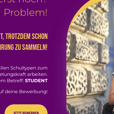
n Problem!
it, trotzdem schon
hrung zu sammeln!
llen Schultypen zum
retungskraft arbeiten.
em Betreff:
STUDENT
auf deine Bewerbung!
Jetzt bewerben